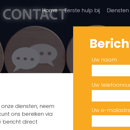
Home
Eerste hulp bij
Diensten
Berich
Uw naam
Uw telefoonn
r onze diensten, neem
Uw e-mailadr
kunt ons bereiken via
bericht direct