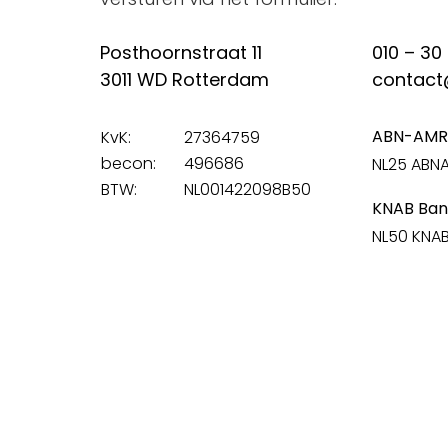
Posthoornstraat 11
010 – 30
3011 WD Rotterdam
contact
ABN-AMR
KvK:
27364759
becon:
496686
NL25 ABN
BTW:
NL001422098B50
KNAB Ban
NL50 KNA