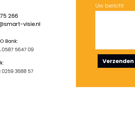
Uw bericht
 75 266
@smart-visie.nl
O Bank:
A 0587 5647 09
Verzenden
k:
B 0259 3688 57