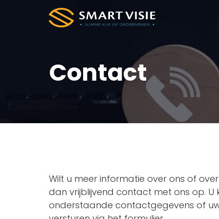
Contact
Wilt u meer informatie over ons of ove
dan vrijblijvend contact met ons op. U 
onderstaande contactgegevens of uw 
versturen via het formulier.