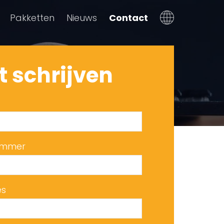
Pakketten
Nieuws
Contact
Dutch
t schrijven
English
ummer
es