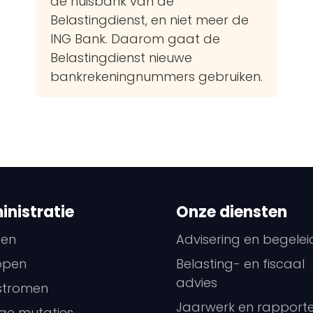
de huisbank van de
Belastingdienst, en niet meer de
ING Bank. Daarom gaat de
Belastingdienst nieuwe
bankrekeningnummers gebruiken.
nistratie
Onze diensten
pen
Advisering en begelei
open
Belasting- en fiscaal
advies
stromen
Jaarwerk en rapport
ge mutaties