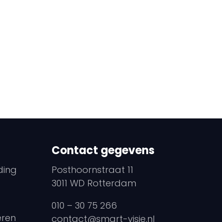
Contact gegevens
ding
Posthoornstraat 11
3011 WD Rotterdam
010 – 30 75 266
eren
contact@smart-visie.nl