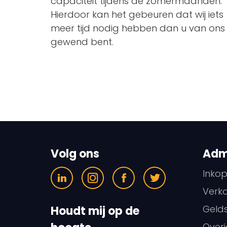
capaciteit tijdens de zomermaanden.
Hierdoor kan het gebeuren dat wij iets
meer tijd nodig hebben dan u van ons
gewend bent.
Volg ons
Admi
Inko
Verk
Geld
Houdt mij op de
Overi