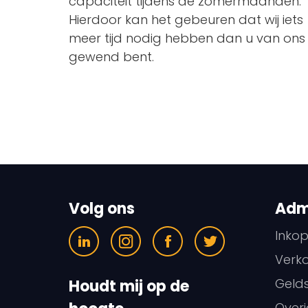
capaciteit tijdens de zomermaanden.
Hierdoor kan het gebeuren dat wij iets
meer tijd nodig hebben dan u van ons
gewend bent.
Volg ons
Admi
Inko
Verk
Geld
Houdt mij op de
Overi