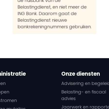
de huisbank van de
Belastingdienst, en niet meer de
ING Bank. Daarom gaat de
Belastingdienst nieuwe
bankrekeningnummers gebruiken.
nistratie
Onze diensten
pen
Advisering en begelei
open
Belasting- en fiscaal
advies
stromen
Jaarwerk en rapport
ge mutaties