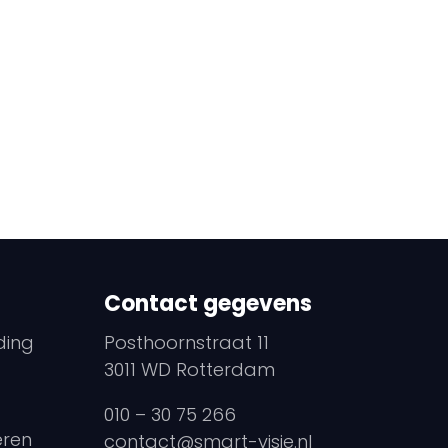
Contact gegevens
ding
Posthoornstraat 11
3011 WD Rotterdam
010 – 30 75 266
eren
contact@smart-visie.nl